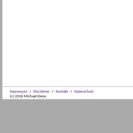
Impressum
I
Disclaimer
I
Kontakt
I
Datenschutz
(c) 2026 Michael Kiene