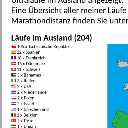
Ultraläufe im Ausland angezeigt.
Eine Übersicht aller meiner Läuf
Marathondistanz finden Sie unte
Läufe im Ausland (204)
105 x Tschechische Republik
22 x Spanien
18 x Frankreich
16 x Dänemark
11 x Schweiz
3 x Bahamas
3 x Italien
2 x USA
2 x Niederlande
2 x Polen
2 x Israel
1 x Griechenland
1 x Belgien
1 x Türkei
1 x Ungarn