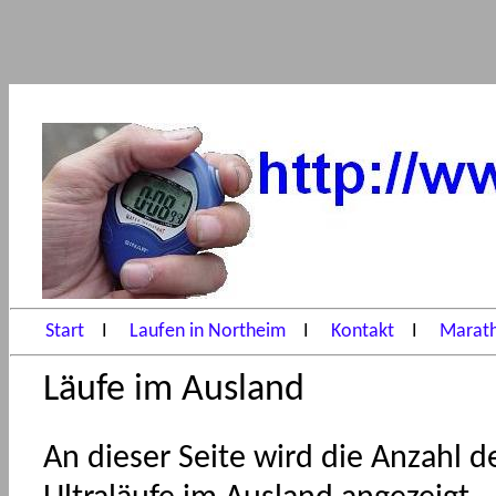
Start
I
Laufen in Northeim
I
Kontakt
I
Marath
Läufe im Ausland
An dieser Seite wird die Anzahl 